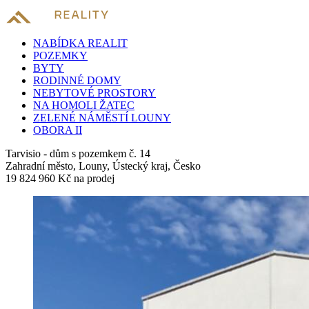
NABÍDKA REALIT
POZEMKY
BYTY
RODINNÉ DOMY
NEBYTOVÉ PROSTORY
NA HOMOLI ŽATEC
ZELENÉ NÁMĚSTÍ LOUNY
OBORA II
Tarvisio - dům s pozemkem č. 14
Zahradní město, Louny, Ústecký kraj, Česko
19 824 960 Kč
na prodej